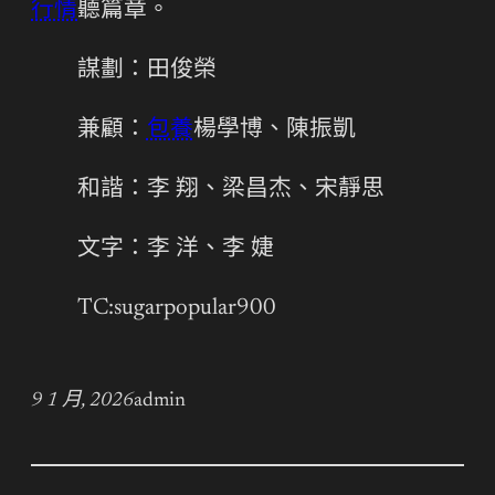
行情
聽篇章。
謀劃：田俊榮
兼顧：
包養
楊學博、陳振凱
和諧：李 翔、梁昌杰、宋靜思
文字：李 洋、李 婕
TC:sugarpopular900
9 1 月, 2026
admin