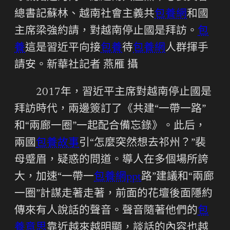
總書記蘇林、越南社會主義共
包養網
和國
主席梁強約請，對越南停止國是拜訪。
包
養
這是習近平向接
包養
待
包養網
人群揮手
請安。新華社記者 燕雁 攝
2017年，習近平主席對越南停止國是
拜訪時代，兩邊簽訂了《共建“一帶一路”
和“兩廊一圈”一起配合備忘錄》。此后，
兩國
包養故事
引“怎麼突然想去祁州？”裴
母蹙眉，疑惑的問道。導人在多個場所誇
大，加速“一帶一
包養網ppt
路”建議和“兩廊
一圈”計謀走著走著，前面的花壇後面隱約
傳來有人說話的聲音。聲音隨著他們的
包
養意思
靠近越來越明顯，談話的內容也越