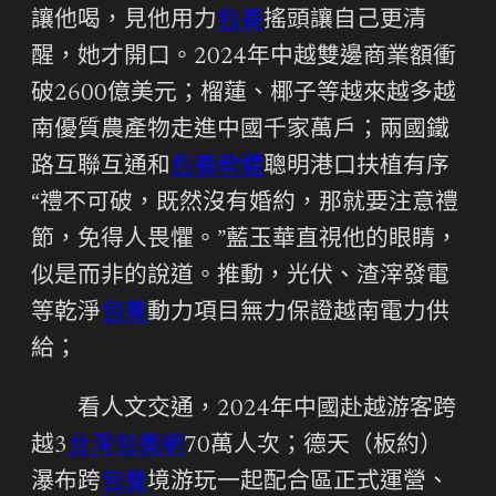
讓他喝，見他用力
包養
搖頭讓自己更清
醒，她才開口。2024年中越雙邊商業額衝
破2600億美元；榴蓮、椰子等越來越多越
南優質農產物走進中國千家萬戶；兩國鐵
路互聯互通和
包養軟體
聰明港口扶植有序
“禮不可破，既然沒有婚約，那就要注意禮
節，免得人畏懼。”藍玉華直視他的眼睛，
似是而非的說道。推動，光伏、渣滓發電
等乾淨
包養
動力項目無力保證越南電力供
給；
看人文交通，2024年中國赴越游客跨
越3
台灣包養網
70萬人次；德天（板約）
瀑布跨
包養
境游玩一起配合區正式運營、