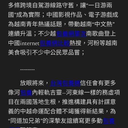
多條跨境自駕游線路守舊，讓“一日游兩
國”成為實際；中國影視作品、電子游戲成
為越南青年熱議話題，帶動越南“中文熱”
連續升溫；不少越
包養網單次
南歌曲登上
中國internet
包養網比較
熱搜，河粉等越南
美食吸引不少中公民眾品嘗；
…………
放眼將來，
台灣包養網
信任會有更多
像河
包養
內輕軌吉靈—河東線一樣的務虛項
目在兩國落地生根，推進構建具有計謀意
義的中越命運配合體不竭獲得新結果，為
“同道加兄弟”的深摯友誼續寫更多動
包養