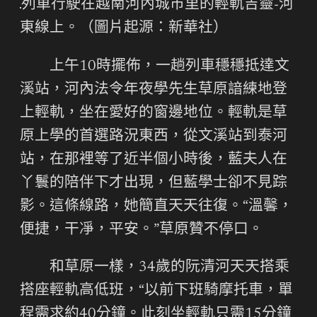
列車行駛在越南河內城市里的輕軌吉靈-河
東線上。（圖片起源：新華社）
上午10時擺佈，一趟列車穩穩抵達文
溪站，河內法令年夜學先生草原諳練地登
上輕軌，坐在愛好的窗邊地位。輕軌是草
原上學的首選路況東西，從文溪站到泰河
站，在那裡等了近半個小時後，藍夫人在
丫鬟的陪伴下才出現，但藍學士卻不見踪
影。這條線路，她簡直天天往復。“溫馨，
便捷，干凈，平安。”草原贊不停口。
和草原一樣，34歲的阮清河天天搭乘
搭座輕軌高低班，“以前下班騎摩托車，單
程需求約40分鐘。此刻坐輕軌只需15分鐘