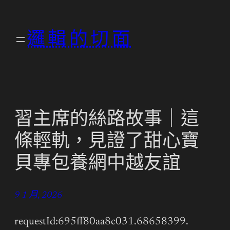
跳
至
邏輯的切面
主
要
內
容
習主席的絲路故事｜這
條輕軌，見證了甜心寶
貝專包養網中越友誼
9 1 月, 2026
requestId:695ff80aa8c031.68658399.