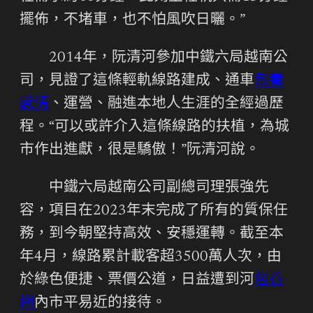
擺佈，不堵車，也不怕風吹日曬。”
2014年，阮清河參加中鐵六局越南公
司，見證了這條輕軌線路建成、通車
包養
感情
、運營、融進本地人生涯的全經過歷
程。“可以或許介入這條線路的扶植，為城
市作出進獻，很是驕傲！”阮清河說。
中鐵六局越南公司副總司理張強先
容，項目在2023年末完成了所有的質保任
務，到今朝堅持高效、安穩運轉。截至本
年4月，線路累計載客超3500萬人次，由
於綠色便捷、票價公道，日益遭到河
包養
網
內市平易近的接待。