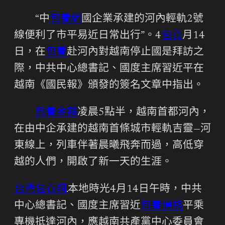
“中
包養網
國企業承建的河內輕軌2號
線便利了市平易近日常出行”。4
包養
月14
日，在
包養
赴河內對越南停止國是拜訪之
際，中共中心總書記、國度主席習近平在
越南《國民報》頒發的簽名文章中指出。
包養金額
凌晨5點半，越南首都河內，
在由中企承建的越南首條城市輕軌吉靈—河
東線上，列車伴著晨曦飛奔而過，高低穿
越的人們，開啟了新一天的生涯。
台灣包養網
本地時光4月14日午時，中共
中心總書記、國度主席習近
包養價格
平乘
專機抵達河內，應越南共產黨中心委員會