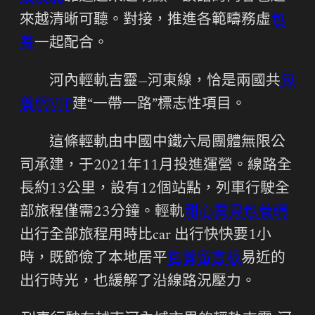
來越清晰可聽。對接，推進各範疇務虛
包
養
一起配合。
河內輕軌吉靈—河東線，恰是兩國共
包
養網VIP
建“一帶一路”標志性項目。
這條輕軌由中國中鐵六局團體無限公
司承建，于2021年11月投進運營。線路全
長約13公里，設有12個站點，列車行駛全
部旅程僅需23分鐘。輕軌
甜心寶貝包養網
出行全部旅程用時比car 出行快快要1小
時，既節儉了本地居平
包養留言板
易近的
出行時光，也緩解了沿線路況壓力。