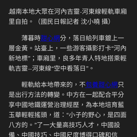
越南本地大眾在河內吉靈-河東線輕軌車廂
里自拍。（國民日報記者 沈小曉 攝）
薄暮時
甜心網
分，落日給列車鍍上一
層金黃。站臺上，一些游客攝影打卡“河內
新地標”；車廂里，良多年青人特地搭乘輕
軌吉靈—河東線“空中看落日”。
輕軌給本地帶來的，不
包養甜心網
只
是出行方法的轉變。中方在一起配合平分
享中國地鐵運營治理經歷，為本地培育藍
玉華輕輕搖頭，道：“小子的野心，是四面
八方的。”了一大量高技巧人才，中國設
備、中國技巧、中國尺度博得口碑和信