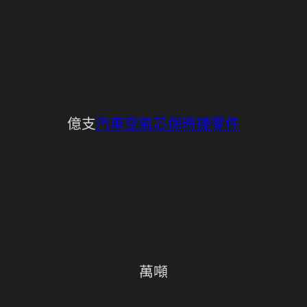
億支
汽車空氣芯
保時捷零件
萬噸