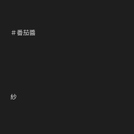
＃番茄醬
紗