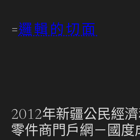
跳
至
邏輯的切面
主
要
內
容
2012年新疆公民經
零件商門戶網－國度