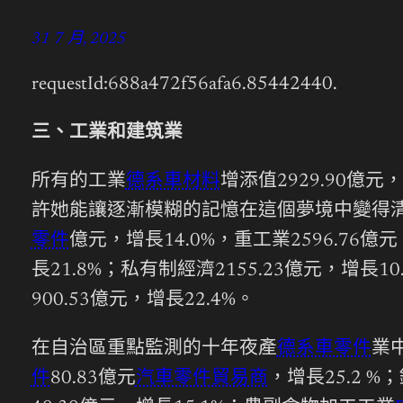
31 7 月, 2025
requestId:688a472f56afa6.85442440.
三、工業和建筑業
所有的工業
德系車材料
增添值2929.90億
許她能讓逐漸模糊的記憶在這個夢境中變得清晰
零件
億元，增長14.0%，重工業2596.76億元
長21.8%；私有制經濟2155.23億元，增長1
900.53億元，增長22.4%。
在自治區重點監測的十年夜產
德系車零件
業中
件
80.83億元
汽車零件貿易商
，增長25.2 %