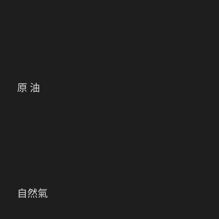
原 油
自然氣