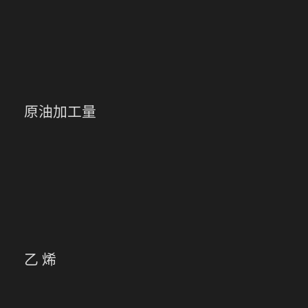
原油加工量
乙 烯