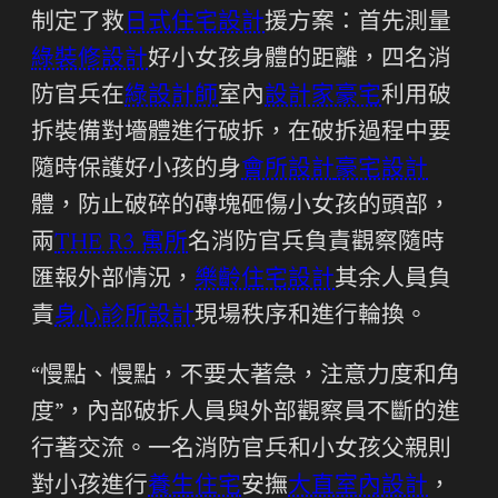
制定了救
日式住宅設計
援方案：首先測量
綠裝修設計
好小女孩身體的距離，四名消
防官兵在
綠設計師
室內
設計家豪宅
利用破
拆裝備對墻體進行破拆，在破拆過程中要
隨時保護好小孩的身
會所設計
豪宅設計
體，防止破碎的磚塊砸傷小女孩的頭部，
兩
THE R3 寓所
名消防官兵負責觀察隨時
匯報外部情況，
樂齡住宅設計
其余人員負
責
身心診所設計
現場秩序和進行輪換。
“慢點、慢點，不要太著急，注意力度和角
度”，內部破拆人員與外部觀察員不斷的進
行著交流。一名消防官兵和小女孩父親則
對小孩進行
養生住宅
安撫
大直室內設計
，