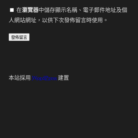
在
瀏覽器
中儲存顯示名稱、電子郵件地址及個
人網站網址，以供下次發佈留言時使用。
本站採用
WordPress
建置