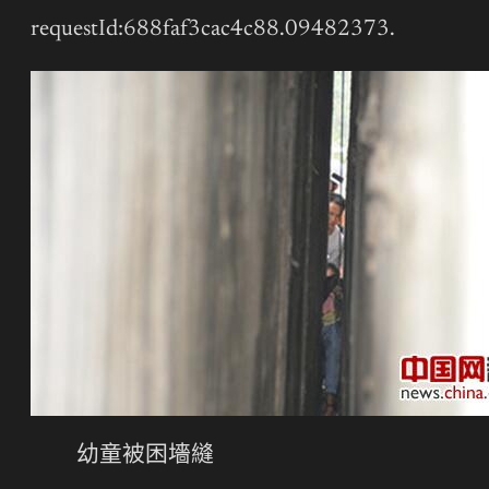
requestId:688faf3cac4c88.09482373.
幼童被困墻縫